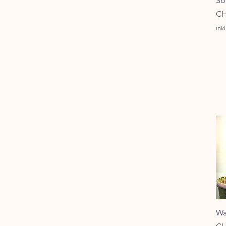
So
Pre
CH
ink
Wa
Pre