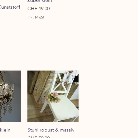
Zuber klein
Kunststoff
Preis
CHF 49.00
inkl. MwSt
sicht
Schnellansicht
klein
Stuhl robust & massiv
Preis