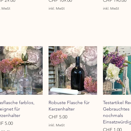
F 29.00
CHF 109.00
CHF 190.00
l. MwSt
inkl. MwSt
inkl. MwSt
Schnellansicht
Schnellansicht
Schnellan
asflasche farblos,
Robuste Flasche für
Testartikel Re
eignet für
Kerzenhalter
Gebrauchtes 
rzenhalter
nochmals
Preis
CHF 5.00
Einsatzwürdi
is
F 5.00
inkl. MwSt
Preis
CHF 1.00