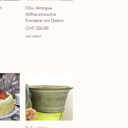
sicht
Schnellansicht
t
Chic Antique
Altfranzösische
Fontäne mit Dekor
Preis
CHF 326.00
inkl. MwSt
sicht
Schnellansicht