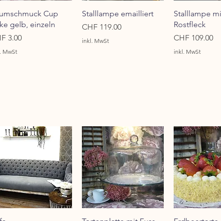
Schnellansicht
Schnellansicht
Schnellan
umschmuck Cup
Stalllampe emailliert
Stalllampe mi
ke gelb, einzeln
Rostfleck
Preis
CHF 119.00
is
Preis
F 3.00
CHF 109.00
inkl. MwSt
l. MwSt
inkl. MwSt
Schnellansicht
Schnellansicht
Schnellan