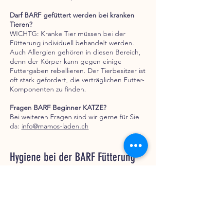
Darf BARF gefüttert werden bei kranken
Tieren?
WICHTG: Kranke Tier müssen bei der
Fütterung individuell behandelt werden.
Auch Allergien gehören in diesen Bereich,
denn der Körper kann gegen einige
Futtergaben rebellieren. Der Tierbesitzer ist
oft stark gefordert, die verträglichen Futter-
Komponenten zu finden.
Fragen BARF Beginner KATZE?
Bei weiteren Fragen sind wir gerne für Sie
da:
info@mamos-laden.ch
Hygiene bei der BARF Fütterung
Was ist wichtig beim Auftauen von
Tiefkühlprodukten?
WICHTIG ZU WISSEN: Werden die
Tiefkühlprodukte in verschlossener
Verpackung aufgetaut, können sich Gase