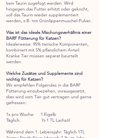
kein Taurin zugefügt werden. Wird
hingegen das Futter erhitzt oder gekocht,
soll das Taurin wieder supplementiert
werden, z.B. mit Grünlippenmuschel-Pulver.
Was ist das ideale Mischungsverhältnis einer
BARF Fütterung für Katzen?
Idealerweise: 95% tierische Komponenten,
kombiniert mit 5% pflanzlichem Anteil.
Kranke Tier müssen separat beurteilt
werden.
Welche Zusätze und Supplemente sind
wichtig für Katzen?
Wir empfehlen Folgendes in die BARF
Fütterung einzubeziehen, vorausgesetzt,
dies wird vom Tier gut vertragen und gerne
gefressen:
1x pro Woche: 1 Eigelb
Täglich: ½-1 TL Lachsöl
Während dem 1. Lebensjahr: Täglich 1TL
Anima Strath Sirup (danach 2-3x im Jahr