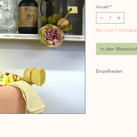
Anzahl
*
Nur noch 1 verfügba
In den Warenko
Einzelheiten
Material: Glas, m
Abmessungen: H 26
Fassungsvermögen