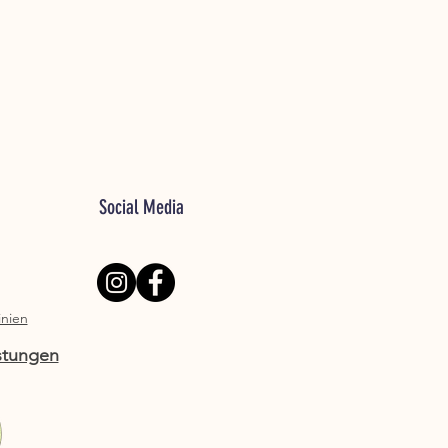
Social Media
inien
stungen