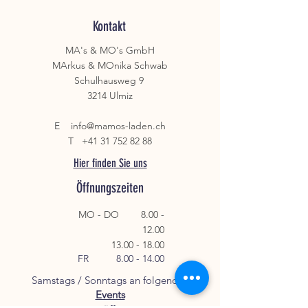
Schwenkrollen ausgestattet
nachverrechnet.
Besonderes: Bequeeeeem :-)
Kontakt
MA's & MO's GmbH
MArkus & MOnika Schwab
Schulhausweg 9
3214 Ulmiz
E
info@mamos-laden.ch
T
+41 31 752 82 88
Hier finden Sie uns
Öffnungszeiten
MO - DO
8.00 -
12.00
13.00 - 18.00
FR
8.00 - 14.00
Samstags / Sonntags an folgenden
Events