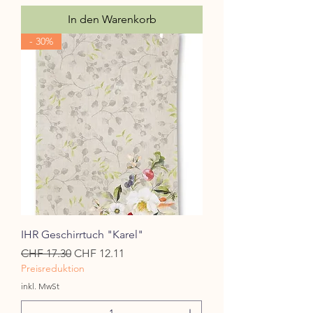
In den Warenkorb
- 30%
IHR Geschirrtuch "Karel"
Standardpreis
Sale-Preis
CHF 17.30
CHF 12.11
Preisreduktion
inkl. MwSt