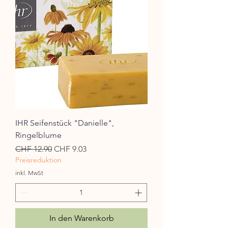
IHR Seifenstück "Danielle",
Ringelblume
Standardpreis
Sale-Preis
CHF 12.90
CHF 9.03
Preisreduktion
inkl. MwSt
In den Warenkorb