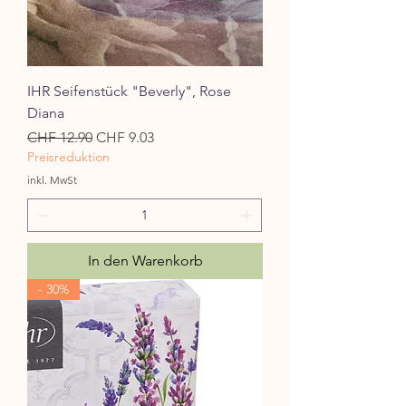
IHR Seifenstück "Beverly", Rose
Diana
Standardpreis
Sale-Preis
CHF 12.90
CHF 9.03
Preisreduktion
inkl. MwSt
In den Warenkorb
- 30%