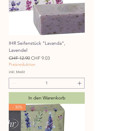
IHR Seifenstück "Lavanda",
Lavendel
Standardpreis
Sale-Preis
CHF 12.90
CHF 9.03
Preisreduktion
inkl. MwSt
In den Warenkorb
- 30%