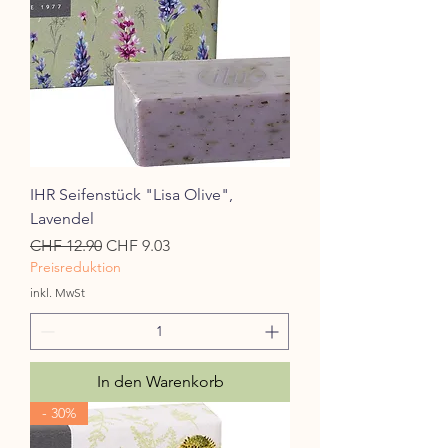
IHR Seifenstück "Lisa Olive",
Lavendel
Standardpreis
Sale-Preis
CHF 12.90
CHF 9.03
Preisreduktion
inkl. MwSt
In den Warenkorb
- 30%