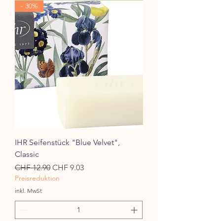
- 30%
IHR Seifenstück "Blue Velvet",
Classic
Standardpreis
Sale-Preis
CHF 12.90
CHF 9.03
Preisreduktion
inkl. MwSt