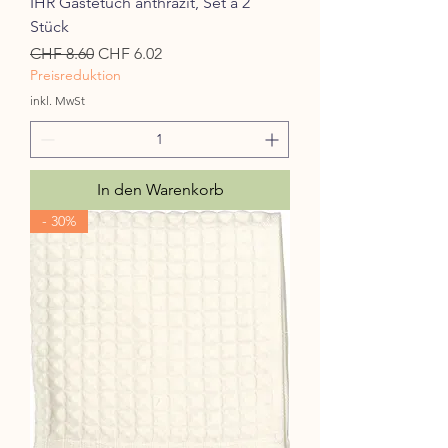
IHR Gästetuch anthrazit, Set à 2
Stück
Standardpreis
Sale-Preis
CHF 8.60
CHF 6.02
Preisreduktion
inkl. MwSt
In den Warenkorb
- 30%