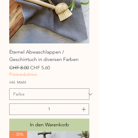
Éternel Abwaschlappen /
Geschirrtuch in diversen Farben
Standardpreis
Sale-Preis
CHF 8.00
CHF 5.60
Preisreduktion
inkl. MwSt
In den Warenkorb
- 30%