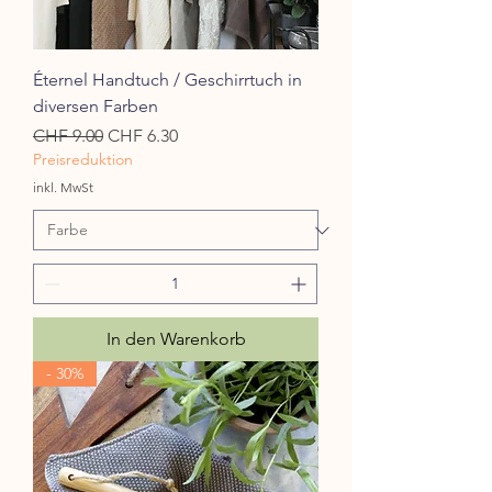
Éternel Handtuch / Geschirrtuch in
diversen Farben
Standardpreis
Sale-Preis
CHF 9.00
CHF 6.30
Preisreduktion
inkl. MwSt
In den Warenkorb
- 30%