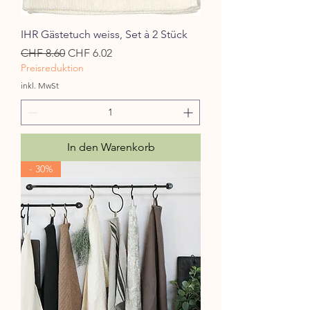
IHR Gästetuch weiss, Set à 2 Stück
Standardpreis
Sale-Preis
CHF 8.60
CHF 6.02
Preisreduktion
inkl. MwSt
In den Warenkorb
- 30%