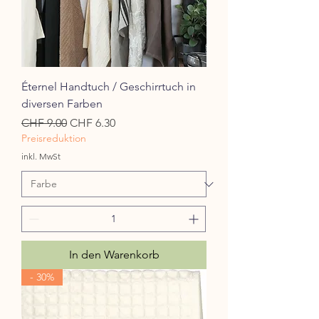
Éternel Handtuch / Geschirrtuch in
diversen Farben
Standardpreis
Sale-Preis
CHF 9.00
CHF 6.30
Preisreduktion
inkl. MwSt
In den Warenkorb
- 30%