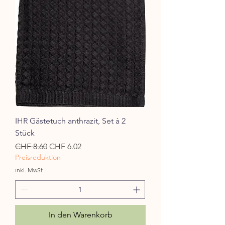
IHR Gästetuch anthrazit, Set à 2
Stück
Standardpreis
Sale-Preis
CHF 8.60
CHF 6.02
Preisreduktion
inkl. MwSt
In den Warenkorb