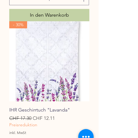
In den Warenkorb
- 30%
IHR Geschirrtuch "Lavanda"
Standardpreis
Sale-Preis
CHF 17.30
CHF 12.11
Preisreduktion
inkl. MwSt