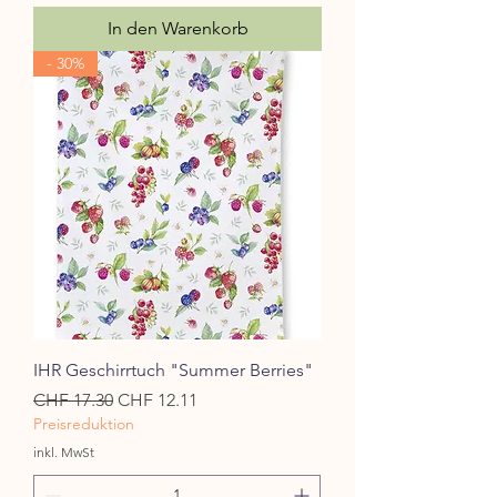
In den Warenkorb
- 30%
IHR Geschirrtuch "Summer Berries"
Standardpreis
Sale-Preis
CHF 17.30
CHF 12.11
Preisreduktion
inkl. MwSt