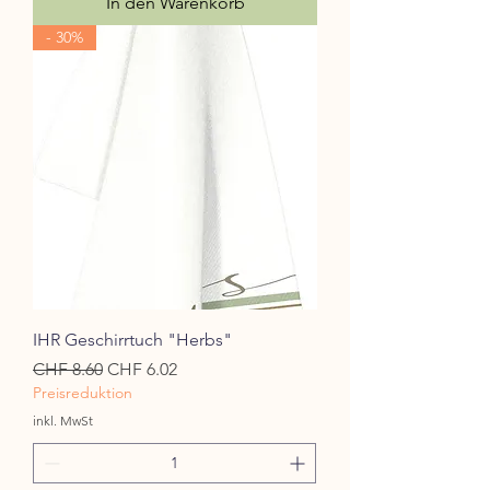
In den Warenkorb
- 30%
IHR Geschirrtuch "Herbs"
Standardpreis
Sale-Preis
CHF 8.60
CHF 6.02
Preisreduktion
inkl. MwSt