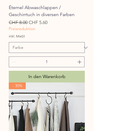
Éternel Abwaschlappen /
Geschirrtuch in diversen Farben
Standardpreis
Sale-Preis
CHF 8.00
CHF 5.60
Preisreduktion
inkl. MwSt
In den Warenkorb
- 30%