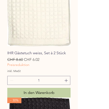
IHR Gästetuch weiss, Set à 2 Stück
Standardpreis
Sale-Preis
CHF 8.60
CHF 6.02
Preisreduktion
inkl. MwSt
In den Warenkorb
- 30%