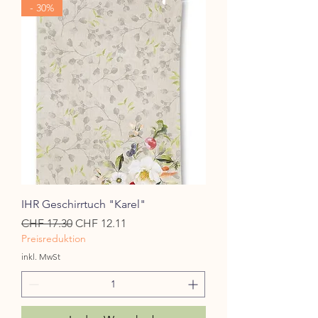
- 30%
IHR Geschirrtuch "Karel"
Standardpreis
Sale-Preis
CHF 17.30
CHF 12.11
Preisreduktion
inkl. MwSt