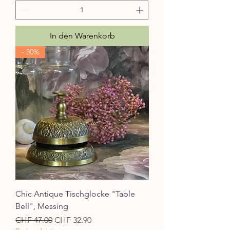
In den Warenkorb
- 30%
Chic Antique Tischglocke "Table
Bell", Messing
Standardpreis
Sale-Preis
CHF 47.00
CHF 32.90