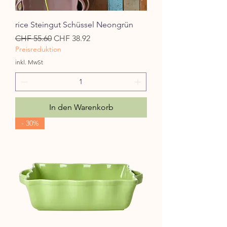
rice Steingut Schüssel Neongrün
Standardpreis
Sale-Preis
CHF 55.60
CHF 38.92
Preisreduktion
inkl. MwSt
In den Warenkorb
- 30%