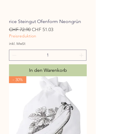
rice Steingut Ofenform Neongrün
Standardpreis
Sale-Preis
CHF 72.90
CHF 51.03
Preisreduktion
inkl. MwSt
In den Warenkorb
- 30%