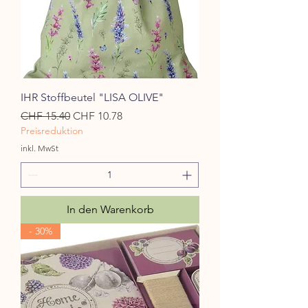
IHR Stoffbeutel "LISA OLIVE"
Standardpreis
Sale-Preis
CHF 15.40
CHF 10.78
Preisreduktion
inkl. MwSt
In den Warenkorb
- 30%