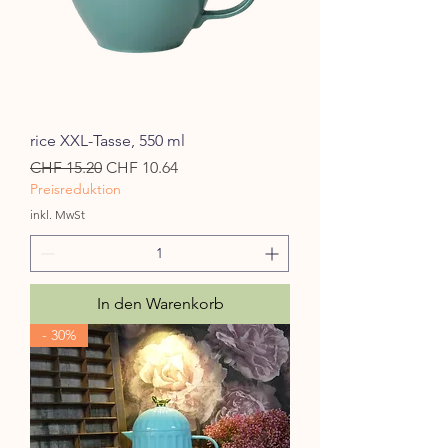
rice XXL-Tasse, 550 ml
Standardpreis
Sale-Preis
CHF 15.20
CHF 10.64
Preisreduktion
inkl. MwSt
In den Warenkorb
- 30%