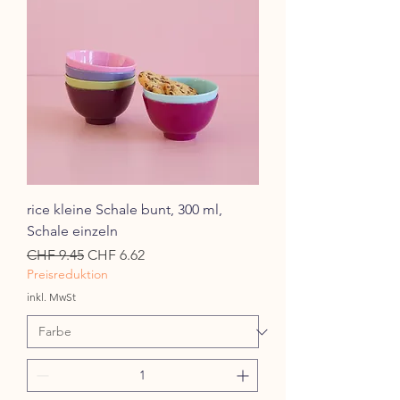
rice kleine Schale bunt, 300 ml,
Schale einzeln
Standardpreis
Sale-Preis
CHF 9.45
CHF 6.62
Preisreduktion
inkl. MwSt