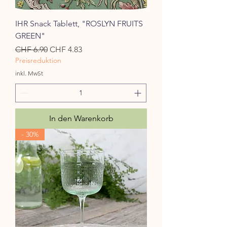
IHR Snack Tablett, "ROSLYN FRUITS
GREEN"
Standardpreis
Sale-Preis
CHF 6.90
CHF 4.83
Preisreduktion
inkl. MwSt
In den Warenkorb
- 30%