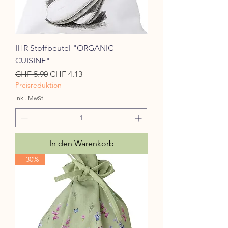
IHR Stoffbeutel "ORGANIC
CUISINE"
Standardpreis
Sale-Preis
CHF 5.90
CHF 4.13
Preisreduktion
inkl. MwSt
In den Warenkorb
- 30%