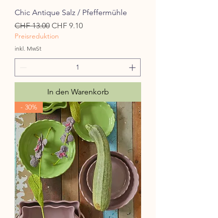
Chic Antique Salz / Pfeffermühle
Standardpreis
Sale-Preis
CHF 13.00
CHF 9.10
Preisreduktion
inkl. MwSt
In den Warenkorb
- 30%