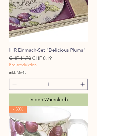
IHR Einmach-Set "Delicious Plums"
Standardpreis
Sale-Preis
CHF 11.70
CHF 8.19
Preisreduktion
inkl. MwSt
In den Warenkorb
- 30%