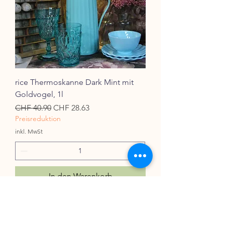
rice Thermoskanne Dark Mint mit
Goldvogel, 1l
Standardpreis
Sale-Preis
CHF 40.90
CHF 28.63
Preisreduktion
inkl. MwSt
In den Warenkorb
- 30%