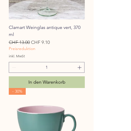
Clamart Weinglas antique vert, 370
ml
Standardpreis
Sale-Preis
CHF 13.00
CHF 9.10
Preisreduktion
inkl. MwSt
In den Warenkorb
- 30%