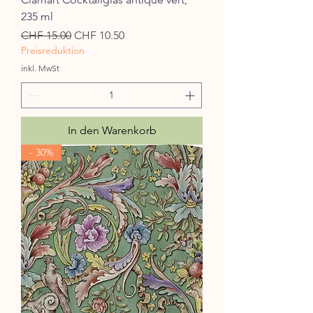
235 ml
Standardpreis
Sale-Preis
CHF 15.00
CHF 10.50
Preisreduktion
inkl. MwSt
In den Warenkorb
- 30%