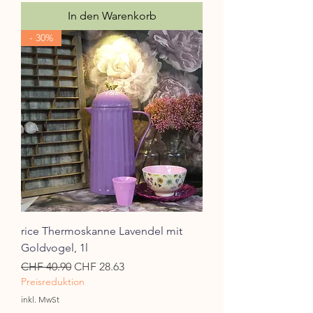
In den Warenkorb
- 30%
rice Thermoskanne Lavendel mit
Goldvogel, 1l
Standardpreis
Sale-Preis
CHF 40.90
CHF 28.63
Preisreduktion
inkl. MwSt