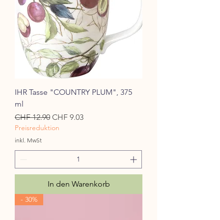
IHR Tasse "COUNTRY PLUM", 375
ml
Standardpreis
Sale-Preis
CHF 12.90
CHF 9.03
Preisreduktion
inkl. MwSt
In den Warenkorb
- 30%