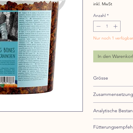
inkl. MwSt
Anzahl
*
Nur noch 1 verfügba
In den Warenko
Grösse
1 kg, Eimer
Zusammensetzun
95% Kaninchen, 5% nat
Analytische Bestan
Ergänzungsfuttermitt
Proteine - 36%
Fütterungsempfeh
Rohfett - 16%