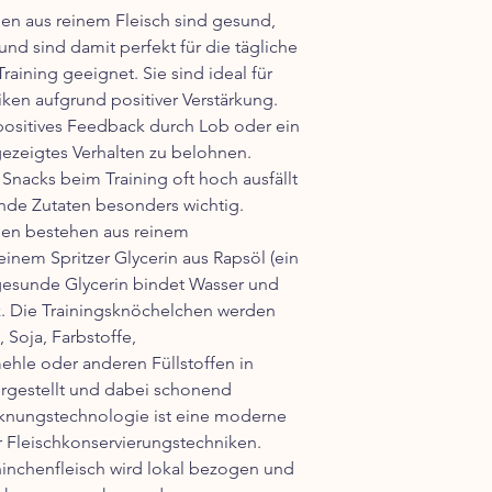
Feuchtigkeit - 8%
Alle unsere Produkte
 aus reinem Fleisch sind gesund,
Rohasche - 8%
wiederverschließbare
nd sind damit perfekt für die tägliche
Rohfaser - 2%
trocken lagern, vor 
aining geeignet. Sie sind ideal für
schützen!
iken aufgrund positiver Verstärkung.
Fütterungshinweis
ositives Feedback durch Lob oder ein
Als Belohnung oder 
ezeigtes Verhalten zu belohnen.
Reduzierung der Fut
nacks beim Training oft hoch ausfällt
frisches und sauberes
und trocken lagern. 
unde Zutaten besonders wichtig.
geeignet.
en bestehen aus reinem
einem Spritzer Glycerin aus Rapsöl (ein
 gesunde Glycerin bindet Wasser und
nz. Die Trainingsknöchelchen werden
 Soja, Farbstoffe,
ehle oder anderen Füllstoffen in
rgestellt und dabei schonend
ocknungstechnologie ist eine moderne
er Fleischkonservierungstechniken.
ninchenfleisch wird lokal bezogen und