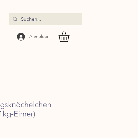
Anmelden
ngsknöchelchen
1kg-Eimer)
reis