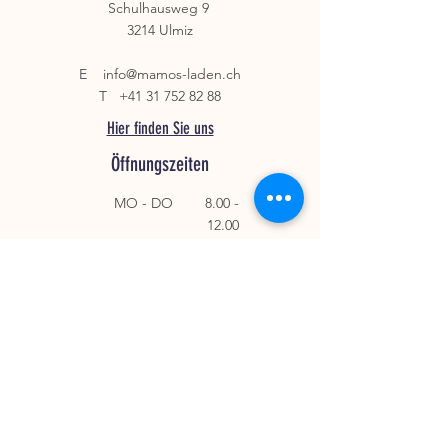
Schulhausweg 9
Vorschriften in Bezug auf
3214 Ulmiz
Lebensmittelsicherheit und
Nachhaltigkeit stehts zu erfüllen.
Deshalb stellen wir sicher, dass unser
E
info@mamos-laden.ch
Melamin von höchster Qualität,
T
+41 31 752 82 88
wiederverwendbar und frei von
Hier finden Sie uns
Bisphenol A und Phthalaten ist.
Öffnungszeiten
MO - DO
8.00 -
12.00
13.00 - 18.00
FR
8.00 - 14.00
Samstags / Sonntags an folgenden
Events
geöffnet
Sommerferien
27. Juli - 8. August 2026
Links