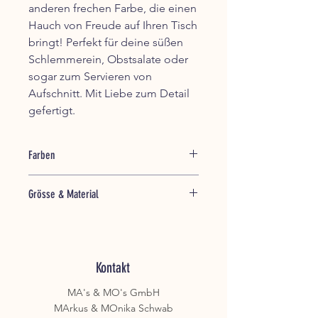
anderen frechen Farbe, die einen
Hauch von Freude auf Ihren Tisch
bringt! Perfekt für deine süßen
Schlemmerein, Obstsalate oder
sogar zum Servieren von
Aufschnitt. Mit Liebe zum Detail
gefertigt.
Farben
Grün
Grösse & Material
Pink
Rosa
Länge: 14 cm
Lila
Dieses Produkt ist aus Melamin, das
Türkis
praktisch, langlebig und
Bordeaux
unverzichtbar für den Alltag, Partys,
Kontakt
Picknicks und vieles mehr ist. Bei RICE
MA's & MO's GmbH
wenden wir zahlreiche Ressourcen
MArkus & MOnika Schwab
auf, um die geltenden Regeln und