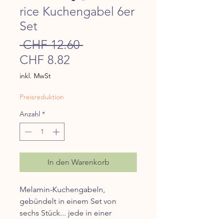
rice Kuchengabel 6er
Set
Standardpreis
 CHF 12.60 
Sale-
CHF 8.82
Preis
inkl. MwSt
Preisreduktion
Anzahl
*
In den Warenkorb
Melamin-Kuchengabeln,
gebündelt in einem Set von
sechs Stück... jede in einer