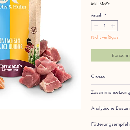
inkl. MwSt
Anzahl
*
Nicht verfügbar
Benachri
Grösse
100 g, Beutel
Zusammensetzun
47 % Lachs, 46 % Huhn
Analytische Bestan
Leber), 2 % Bierhefe,
0,95 % Sonnenblumenö
Mineralstoffe, 0,05 
Fütterungsempfeh
Feuchtigkeit: 73,9
nodosum) *aus kontro