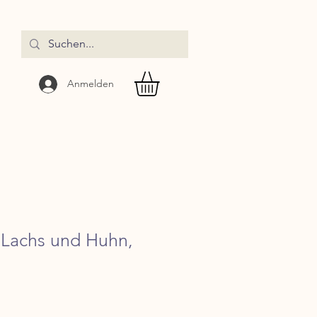
Anmelden
 Lachs und Huhn,
is