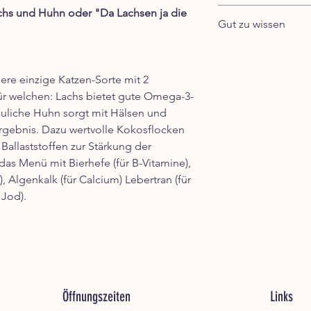
Rohprotein: 12,09
davon Gesamtanteil 
chs und Huhn oder "Da Lachsen ja die
Rohfett: 10,39 %
Gewicht der Katz
Gut zu wissen
Rohfaser: 0,48 %
Rohasche: 1,77 %
1 kg
Hinweis für Allergiker
Alleinfuttermittel f
glutenfrei, lactosefr
2 kg
ere einzige Katzen-Sorte mit 2
ausgeschlossen wer
für welchen: Lachs bietet gute Omega-3-
3 kg
Artgerecht & bedar
auliche Huhn sorgt mit Hälsen und
Katzen sind reine Fle
Ergebnis. Dazu wertvolle Kokosflocken
4 kg
Feinschmecker zuglei
Ballaststoffen zur Stärkung der
Artgerecht und nur d
as Menü mit Bierhefe (für B-Vitamine),
5 kg
anderen Menüs für K
 Algenkalk (für Calcium) Lebertran (für
tierischen Proteinqu
Energie / kcal pro 10
 Jod).
Fleischanteil liegt b
Nach FEDIAF ist der
jedes Menü individuel
Wachstumsphase. Für 
Gemüse, einer Spur zu
mindestens: 100 kcal
Ölen.
Gewicht).
Natürliches Taurin k
Um den erforderliche
Öffnungszeiten
Links
werden die Katzenme