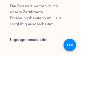
Die Dossiers werden durch
unsere Zertifizierte
Ernährungsberaterin im Haus
sorgfältig ausgearbeitet.
Fragebogen herunterladen
Nachdem Sie den Artikel gekauft und
bezahlt haben, erhalten Sie eine E-
Mail mit einem Link um den
Fragebogen herunterzuladen.
Kontakt
Der Link ist 30 Tage gültig.
MA's & MO's GmbH
Ein sorgfältig und korrekt ausgefüllter
MArkus & MOnika Schwab
Fragebogen ist essentiel.
Schulhausweg 9
Die Qualität des erarbeiteten oder
3214 Ulmiz
überprüften Futterplans steht und
fällt mit dem Fragebogen. Nehmen
Sie sich ausreichend Zeit um diesen
E
info@mamos-laden.ch
auszufüllen. Ohne ausgefüllten
T
+41 31 752 82 88