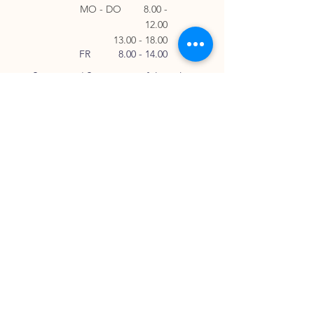
MO - DO
8.00 -
12.00
13.00 - 18.00
FR
8.00 - 14.00
Samstags / Sonntags an folgenden
Events
geöffnet
Sommerferien
27. Juli - 8. August 2026
Links
AGB
Impressum
Datenschutzrichtlinien
Kurse & Dienstleistungen