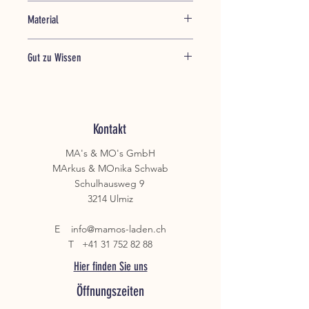
H 1,5 / L 58 / B 14 cm
Material
Akazienholz natur
Gut zu Wissen
Für Nahrungsmittel anerkannt: Ja
Mikrowellenofen: Nein
Ofenfest: Nein
Spülmaschinenfest: Nein
Kontakt
MA's & MO's GmbH
MArkus & MOnika Schwab
Schulhausweg 9
3214 Ulmiz
E
info@mamos-laden.ch
T
+41 31 752 82 88
Hier finden Sie uns
Öffnungszeiten