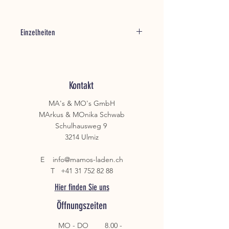
Einzelheiten
Material: Metall im Antik Look
Abmessungen: H 68,5 / L 38 / B 41 cm
Kontakt
MA's & MO's GmbH
MArkus & MOnika Schwab
Schulhausweg 9
3214 Ulmiz
E
info@mamos-laden.ch
T
+41 31 752 82 88
Hier finden Sie uns
Öffnungszeiten
MO - DO
8.00 -