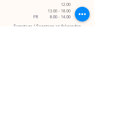
12.00
13.00 - 18.00
FR
8.00 - 14.00
Samstags / Sonntags an folgenden
Events
geöffnet
Sommerferien
27. Juli - 8. August 2026
Links
AGB
Impressum
Datenschutzrichtlinien
Kurse & Dienstleistungen