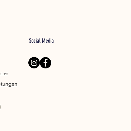
Social Media
inien
stungen