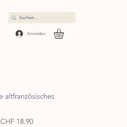
Anmelden
e altfranzösisches
Standardpreis
Sale-
CHF 18.90