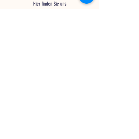
Hier finden Sie uns
Öffnungszeiten
MO - DO
8.00 -
12.00
13.00 - 18.00
FR
8.00 - 14.00
Samstags / Sonntags an folgenden
Events
geöffnet
Sommerferien
27. Juli - 8. August 2026
Links
AGB
Impressum
Datenschutzrichtlinien
Kurse & Dienstleistungen