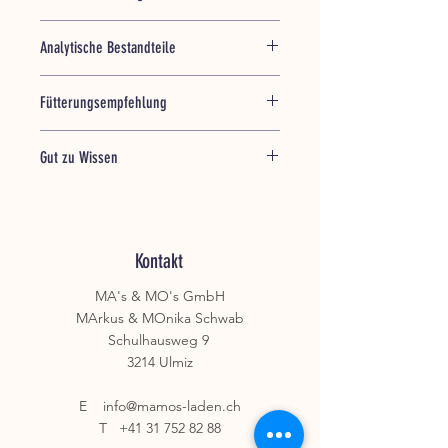
Torf (getrocknet)
Analytische Bestandteile
Rofaser 19,4%
Fütterungsempfehlung
salzsäureunlösliche Asche 4%
Je nach Bedarf täglich dem Futter
Gut zu Wissen
beifügen. Katzen, Nager: 1-2 g/Tier.
Hunde: 2 g/10 kg
Einzelfuttermittel für Hunde, Katzen,
Körpergewicht. Pferde: 4,5-8 g/100
Pferde und andere Heimtiere
kg Körpergewicht. 1 EL entspricht ca.
4 g.
Kontakt
MA's & MO's GmbH
MArkus & MOnika Schwab
Schulhausweg 9
3214 Ulmiz
E
info@mamos-laden.ch
T
+41 31 752 82 88