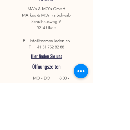
Freilandtieren aus Irland.
MA's & MO's GmbH
MArkus & MOnika Schwab
Schulhausweg 9
3214 Ulmiz
E
info@mamos-laden.ch
T
+41 31 752 82 88
Hier finden Sie uns
Öffnungszeiten
MO - DO
8.00 -
12.00
13.00 - 18.00
FR
8.00 - 14.00
Samstags / Sonntags an folgenden
Events
geöffnet
Sommerferien