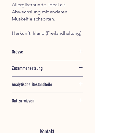
Allergikerhunde. Ideal als
Abwechslung mit anderen
Muskelfleischsorten.
Herkunft: Irland (Freilandhaltung)
Grösse
500g, Wurst
Zusammensetzung
k. A.
Analytische Bestandteile
k. A.
Gut zu wissen
–> da wir in der Vergangenheit immer
weniger Schweizer Lamm erhalten
hatten,
stammt das Rohmaterial nun von
Kontakt