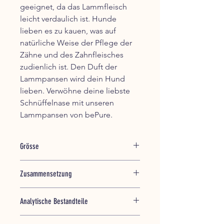
geeignet, da das Lammfleisch
leicht verdaulich ist. Hunde
lieben es zu kauen, was auf
natürliche Weise der Pflege der
Zähne und des Zahnfleisches
zudienlich ist. Den Duft der
Lammpansen wird dein Hund
lieben. Verwöhne deine liebste
Schnüffelnase mit unseren
Lammpansen von bePure.
Grösse
150 / 500 g, Beutel
Zusammensetzung
wiederverschliessbar
100% Lammpansen
Analytische Bestandteile
Rohprotein 77,2%