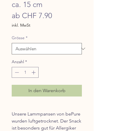
ca. 15 cm
Sale-
ab
CHF 7.90
Preis
inkl. MwSt
Grösse
*
Anzahl
*
In den Warenkorb
Unsere Lammpansen von bePure
wurden luftgetrocknet. Der Snack
ist besonders gut für Allergiker