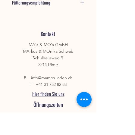
Fütterungsempfehlung
Rohfett 7,0%
Rohasche 8,8%
Nur unter Aufsicht verfüttern.
Stellen Sie immer ausreichend Wasser
bereit.
Kontakt
MA's & MO's GmbH
MArkus & MOnika Schwab
Schulhausweg 9
3214 Ulmiz
E
info@mamos-laden.ch
T
+41 31 752 82 88
Hier finden Sie uns
Öffnungszeiten
MO - DO
8.00 -
12.00
13.00 - 18.00