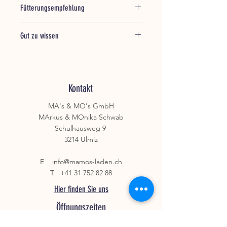
Besondere
Fell, Gesundheit,
Fütterungsempfehlung
Bedürfnisse:
Haut, Pflege,
Stoffwechsel
Täglich kleine Hunde und Katzen 1
Gut zu wissen
Teelöffel, mittlere Hunde 2 Teelöffel,
Ernährungsprofil:
Leisure, Zucht, BARF,
große Hunde 3 Teelöffel
Nach dem Öffnen gekühlt und
Ohne Zusätze,
dunkel aufbewahren und innerhalb
Kaltgepresst, Öle &
von 6 Wochen verbrauchen!
essentielle Fettsäuren
Kontakt
Inhaltsstoffe:
Lachs
MA's & MO's GmbH
MArkus & MOnika Schwab
Lebensphase:
Junior, Erwachsene,
Schulhausweg 9
Senior
3214 Ulmiz
Produktart:
Einzelfuttermittel,
E
info@mamos-laden.ch
Ergänzungsfuttermittel
T
+41 31 752 82 88
Produktform:
Einzelöle, Öle
Hier finden Sie uns
Öffnungszeiten
Tierart:
Hunde, Katzen