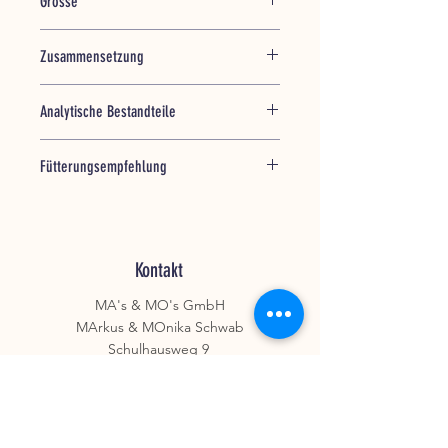
Grösse
100 ml, Flasche
Zusammensetzung
45% Kokosöl
Analytische Bestandteile
27% Ägyptisches
Schwarzkümmelöl
0,3% Rohprotein
Hanföl
Fütterungsempfehlung
99,6% Rohfett
Sonnenblumenöl
0,5% Rohfaser
Täglich:
0,4% Rohasche
kleine Hunde 0,5 ml
mittelgrosse Hunde 1 - 1,5 ml
grosse Hunde 1,5 - 3,0 ml
Kontakt
MA's & MO's GmbH
MArkus & MOnika Schwab
Schulhausweg 9
3214 Ulmiz
E
info@mamos-laden.ch
T
+41 31 752 82 88