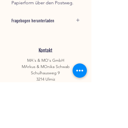
Papierform über den Postweg.
Fragebogen herunterladen
Nachdem Sie den Artikel gekauft und
bezahlt haben, erhalten Sie eine E-
Mail mit einem Link um den
Fragebogen herunterzuladen.
Kontakt
Der Link ist 30 Tage gültig.
MA's & MO's GmbH
Ein sorgfältig und korrekt ausgefüllter
MArkus & MOnika Schwab
Fragebogen ist essentiel.
Schulhausweg 9
Die Qualität des erarbeiteten oder
3214 Ulmiz
überprüften Futterplans steht und
fällt mit dem Fragebogen. Nehmen
Sie sich ausreichend Zeit um diesen
E
info@mamos-laden.ch
auszufüllen. Ohne ausgefüllten
T
+41 31 752 82 88
Fragebogen kann es keine
Hier finden Sie uns
Berechnung oder Überprüfung
geben. Daher ist dieser zwingend
Öffnungszeiten
auszufüllen.
Der Fragebogen ist im Dateiformat